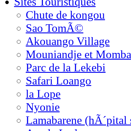
Sites Touristiques
Chute de kongou
Sao TomÃ©
Akouango Village
Mouniandje et Momba
Parc de la Lekebi
Safari Loango
la Lope
Nyonie
Lamabarene (hÃ´pital 