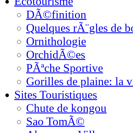
Ecotourisme
DÃ©finition
Quelques rÃ¨gles de b
Ornithologie
OrchidÃ©es
PÃªche Sportive
Gorilles de plaine: l
Sites Touristiques
Chute de kongou
Sao TomÃ©