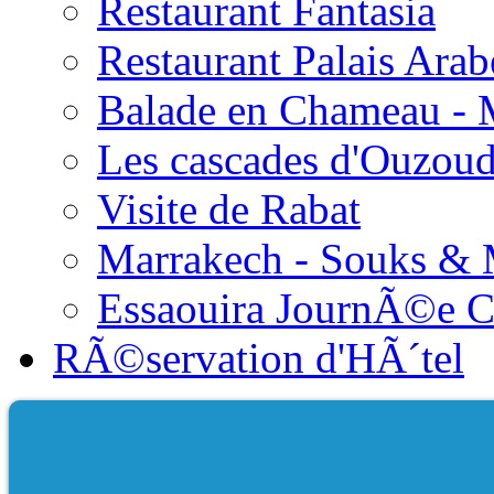
Restaurant Fantasia
Restaurant Palais Arab
Balade en Chameau - 
Les cascades d'Ouzou
Visite de Rabat
Marrakech - Souks &
Essaouira JournÃ©e 
RÃ©servation d'HÃ´tel