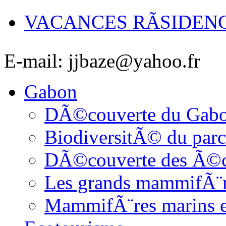
VACANCES RÃSIDEN
E-mail: jjbaze@yahoo.fr
Gabon
DÃ©couverte du Gab
BiodiversitÃ© du parc
DÃ©couverte des Ã©c
Les grands mammifÃ¨
MammifÃ¨res marins et