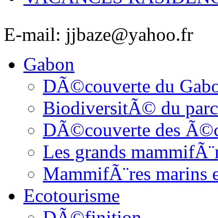
E-mail: jjbaze@yahoo.fr
Gabon
DÃ©couverte du Gab
BiodiversitÃ© du parc
DÃ©couverte des Ã©c
Les grands mammifÃ¨
MammifÃ¨res marins et
Ecotourisme
DÃ©finition