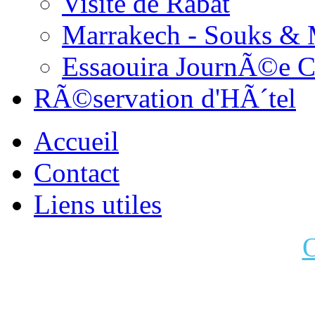
Visite de Rabat
Marrakech - Souks &
Essaouira JournÃ©e 
RÃ©servation d'HÃ´tel
Accueil
Contact
Liens utiles