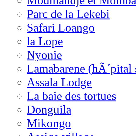
Mouniandje et Momba
Parc de la Lekebi
Safari Loango
la Lope
Nyonie
Lamabarene (hÃ´pital 
Assala Lodge
La baie des tortues
Donguila
Mikongo