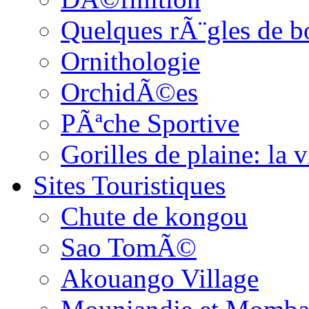
Quelques rÃ¨gles de b
Ornithologie
OrchidÃ©es
PÃªche Sportive
Gorilles de plaine: l
Sites Touristiques
Chute de kongou
Sao TomÃ©
Akouango Village