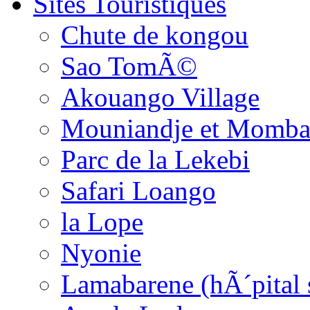
Sites Touristiques
Chute de kongou
Sao TomÃ©
Akouango Village
Mouniandje et Momba
Parc de la Lekebi
Safari Loango
la Lope
Nyonie
Lamabarene (hÃ´pital 