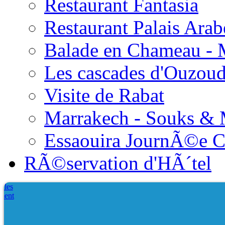
Restaurant Fantasia
Restaurant Palais Arab
Balade en Chameau - 
Les cascades d'Ouzou
Visite de Rabat
Marrakech - Souks &
Essaouira JournÃ©e 
RÃ©servation d'HÃ´tel