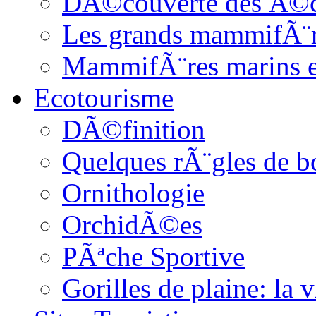
DÃ©couverte des Ã©c
Les grands mammifÃ¨
MammifÃ¨res marins et
Ecotourisme
DÃ©finition
Quelques rÃ¨gles de b
Ornithologie
OrchidÃ©es
PÃªche Sportive
Gorilles de plaine: l