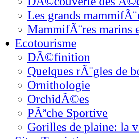
DÃ©couverte des Ã©c
Les grands mammifÃ¨
MammifÃ¨res marins et
Ecotourisme
DÃ©finition
Quelques rÃ¨gles de b
Ornithologie
OrchidÃ©es
PÃªche Sportive
Gorilles de plaine: l