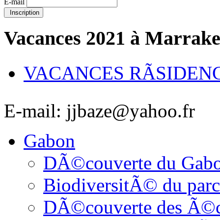
E-mail
Inscription
Vacances 2021 à Marrak
VACANCES RÃSIDEN
E-mail: jjbaze@yahoo.fr
Gabon
DÃ©couverte du Gab
BiodiversitÃ© du parc
DÃ©couverte des Ã©c