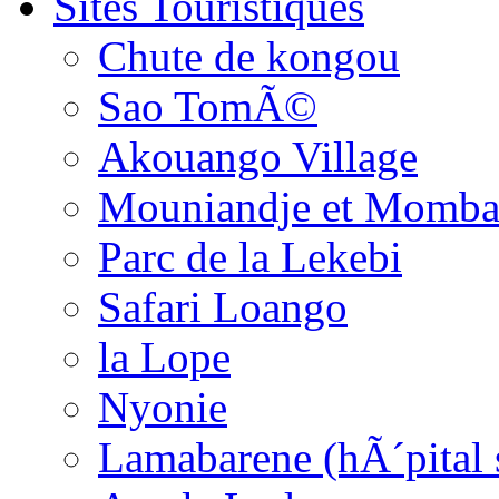
Sites Touristiques
Chute de kongou
Sao TomÃ©
Akouango Village
Mouniandje et Momba
Parc de la Lekebi
Safari Loango
la Lope
Nyonie
Lamabarene (hÃ´pital 