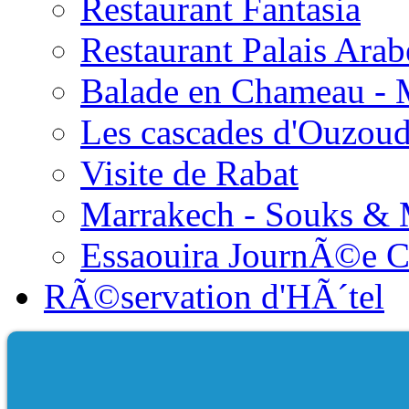
Restaurant Fantasia
Restaurant Palais Arab
Balade en Chameau - 
Les cascades d'Ouzou
Visite de Rabat
Marrakech - Souks &
Essaouira JournÃ©e 
RÃ©servation d'HÃ´tel