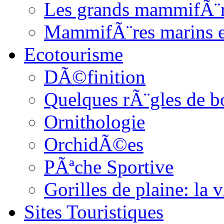
Les grands mammifÃ¨
MammifÃ¨res marins et
Ecotourisme
DÃ©finition
Quelques rÃ¨gles de b
Ornithologie
OrchidÃ©es
PÃªche Sportive
Gorilles de plaine: l
Sites Touristiques