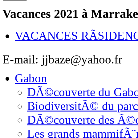
Vacances 2021 à Marrak
VACANCES RÃSIDEN
E-mail: jjbaze@yahoo.fr
Gabon
DÃ©couverte du Gab
BiodiversitÃ© du parc
DÃ©couverte des Ã©c
Les grands mammifÃ¨