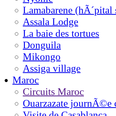
Lamabarene (hÃ´pital 
Assala Lodge
La baie des tortues
Donguila
Mikongo
Assiga village
Maroc
Circuits Maroc
Ouarzazate journÃ©e 
Visite de Casablanca