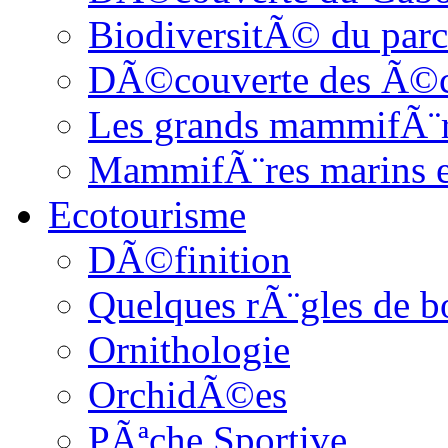
BiodiversitÃ© du parc
DÃ©couverte des Ã©c
Les grands mammifÃ¨
MammifÃ¨res marins et
Ecotourisme
DÃ©finition
Quelques rÃ¨gles de b
Ornithologie
OrchidÃ©es
PÃªche Sportive