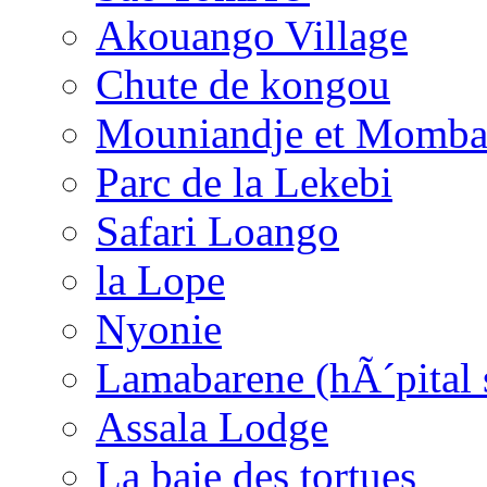
Akouango Village
Chute de kongou
Mouniandje et Momba
Parc de la Lekebi
Safari Loango
la Lope
Nyonie
Lamabarene (hÃ´pital 
Assala Lodge
La baie des tortues