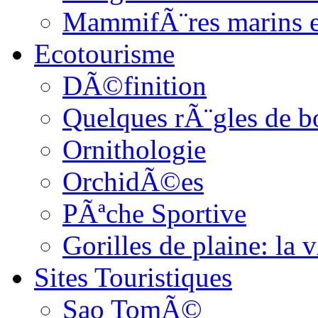
MammifÃ¨res marins et
Ecotourisme
DÃ©finition
Quelques rÃ¨gles de b
Ornithologie
OrchidÃ©es
PÃªche Sportive
Gorilles de plaine: l
Sites Touristiques
Sao TomÃ©