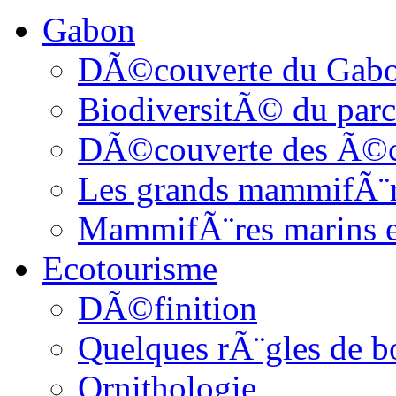
Gabon
DÃ©couverte du Gab
BiodiversitÃ© du parc
DÃ©couverte des Ã©c
Les grands mammifÃ¨
MammifÃ¨res marins et
Ecotourisme
DÃ©finition
Quelques rÃ¨gles de b
Ornithologie