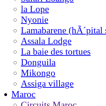
la Lope
Nyonie
Lamabarene (hÃ´pital 
Assala Lodge
La baie des tortues
Donguila
Mikongo
Assiga village
Maroc
Circuits Maroc