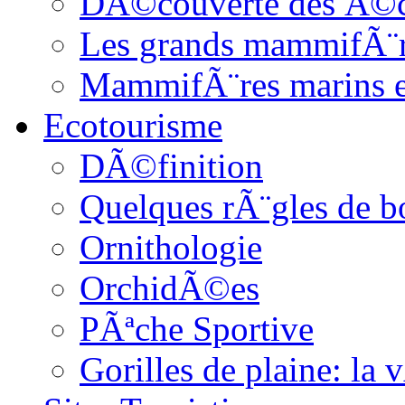
DÃ©couverte des Ã©c
Les grands mammifÃ¨
MammifÃ¨res marins et
Ecotourisme
DÃ©finition
Quelques rÃ¨gles de b
Ornithologie
OrchidÃ©es
PÃªche Sportive
Gorilles de plaine: l