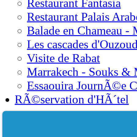
Restaurant Fantasia
Restaurant Palais Arab
Balade en Chameau - 
Les cascades d'Ouzou
Visite de Rabat
Marrakech - Souks &
Essaouira JournÃ©e 
RÃ©servation d'HÃ´tel