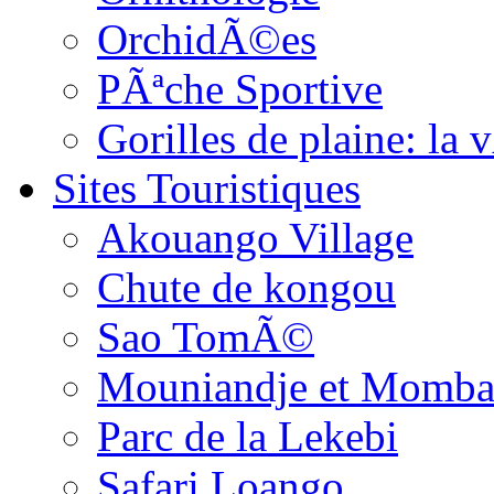
OrchidÃ©es
PÃªche Sportive
Gorilles de plaine: l
Sites Touristiques
Akouango Village
Chute de kongou
Sao TomÃ©
Mouniandje et Momba
Parc de la Lekebi
Safari Loango