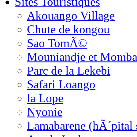
Sites Touristiques
Akouango Village
Chute de kongou
Sao TomÃ©
Mouniandje et Momba
Parc de la Lekebi
Safari Loango
la Lope
Nyonie
Lamabarene (hÃ´pital 